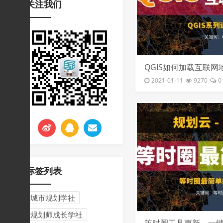
关注我们
挑战与应对
QGIS如何加载互联网
生成三维分析图
2021-01-11
9270
0
标签列表
城市规划学社
规划师成长学社