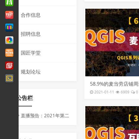
合作信息
招聘信息
国匠学堂
规划论坛
58.9%的麦当劳店铺
一家肯德基
2021-01-11
6909
0
公告栏
直播预告：2021年第二
届同济规划青创会议
周：“十四五”背景下规划的