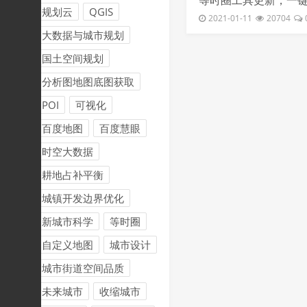
等时圈工具更新，一
规划云
QGIS
三种地图风格，车行骑
2021-01-11
20704
大数据与城市规划
ON文件
国土空间规划
分析图地图底图获取
POI
可视化
百度地图
百度慧眼
时空大数据
耕地占补平衡
城镇开发边界优化
新城市科学
等时圈
自定义地图
城市设计
城市街道空间品质
未来城市
收缩城市