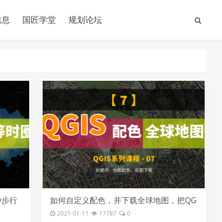
信息
国匠学堂
规划论坛
钟步行
如何自定义配色，并下载全球地图，把QG
线
IS当做Photoshop用
2021-01-11
17787
0