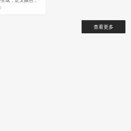
键生成，定义颜色，
行步行，可导出JS
0
查看更多