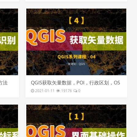
方法
QGIS获取矢量数据，POI，行政区划，OS
M地图数据
2021-01-11
19176
0