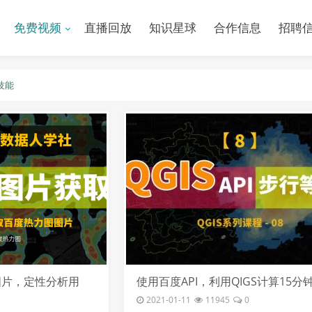
免费视频
直播回放
知识星球
合作信息
招聘
技能
图片，定性分析用
使用百度API，利用QIGS计算15分
等时圈，并进行可视化和提取等时
2021-01-11
11945
0