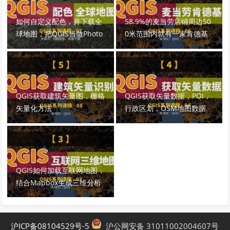
如何自定义配色，并下载全
58.9%的麦当劳店铺周边50
球地图，把QGIS当做Photo
0米范围内就有一家肯德基
shop用
QGIS获取建筑矢量图，栅格
QGIS获取矢量数据，POI，
矢量化方法
行政区划，OSM地图数据
QGIS如何加载互联网地图，
结合Mapbox生成三维分析
图
沪ICP备08104529号-5
沪公网安备 31011002004607号