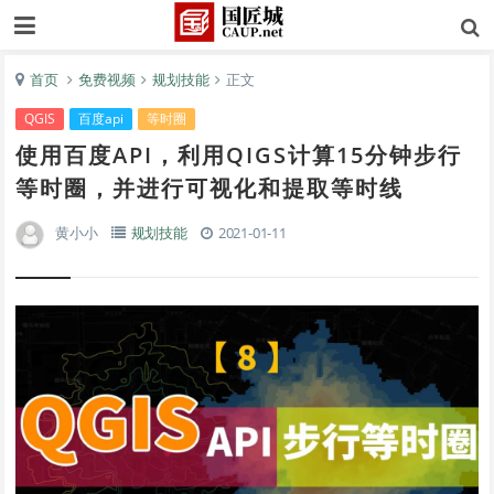
首页
免费视频
规划技能
正文
QGIS
百度api
等时圈
使用百度API，利用QIGS计算15分钟步行
等时圈，并进行可视化和提取等时线
黄小小
规划技能
2021-01-11