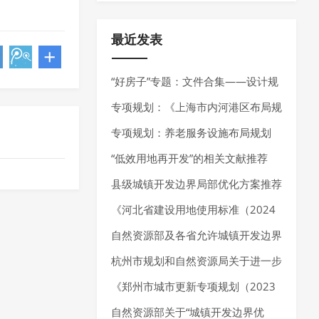
最近发表
“好房子”专题：文件合集——设计规
范、技术指南、技术导则
专项规划：《上海市内河港区布局规
划（2025-2035年）》发布
专项规划：养老服务设施布局规划
——最新指南请参考《养老服务设施
“低效用地再开发”的相关文献推荐
布局规划编制技术指南（试行）（2
县级城镇开发边界局部优化方案推荐
025年7月）》
《河北省建设用地使用标准（2024
年版）》发布，确定10大类、55个
自然资源部及各省允许城镇开发边界
行业建设项目用地指标。
局部优化的内容
杭州市规划和自然资源局关于进一步
加强规划资源要素保障推动经济高质
《郑州市城市更新专项规划（2023
量发展的通知
—2035 年）》发布，明确城市更新
自然资源部关于“城镇开发边界优