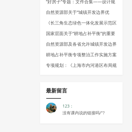
量发展的通知
—2035 年）》发布，明确城市更新
“好房子”专题：文件合集——设计规
空间布局、分区分类指引以及城市更
范、技术指南、技术导则
自然资源部关于“城镇开发边界优
新项目负面清单
化”的政策推荐
《长三角生态绿色一体化发展示范区
国土空间总体规划实施体检评估报告
国家层面关于“耕地占补平衡”的重要
（2023年度）》发布
政策推荐
自然资源部及各省允许城镇开发边界
局部优化的内容
耕地占补平衡专项整治工作实施方案
推荐
专项规划：《上海市内河港区布局规
划（2025-2035年）》发布
最新留言
123：
没有课内说的链接吗/"?