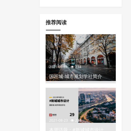
空间布局、分区分类指引以及城市更
化”的政策推荐
新项目负面清单
推荐阅读
2021-01-11
234
国匠城-城市规划学社简介
2021-08-23
234
本周话题：#新城城市设计