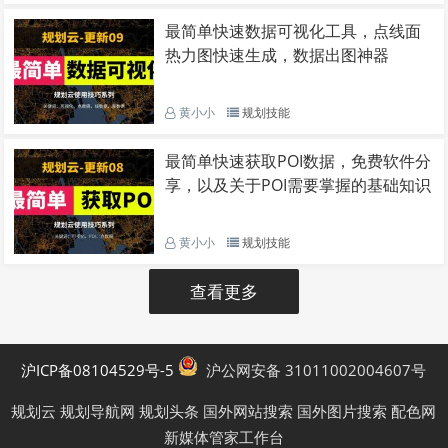
最简单快速数据可视化工具，点线面
热力图快速生成，数据出图神器
黄小小
规划技能
最简单快速获取POI数据，免费软件分
享，以及关于POI需要掌握的基础知识
黄小小
规划技能
查看更多
沪ICP备08104529号-5
沪公网安备 31011002004607号
规划云
规划导航网
规划头条
国外网站搜索
国外图片搜索
配色网
新媒体管家工作台