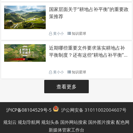
国家层面关于“耕地占补平衡”的重要政
策推荐
黄小小
知识星球
近期哪些重要文件要求落实耕地占补
平衡制度？还有这些“耕地占补平衡”相
关文献推荐给你~
黄小小
知识星球
查看更多
沪ICP备08104529号-5
沪公网安备 31011002004607号
规划云
规划导航网
规划头条
国外网站搜索
国外图片搜索
配色网
新媒体管家工作台