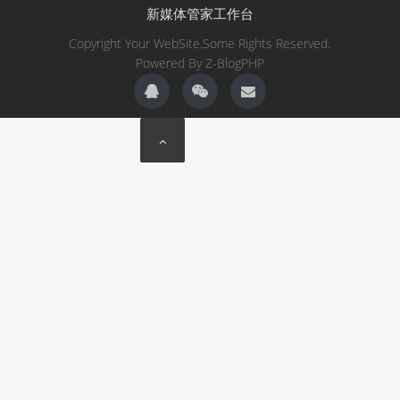
新媒体管家工作台
Copyright Your WebSite.Some Rights Reserved.
Powered By
Z-BlogPHP