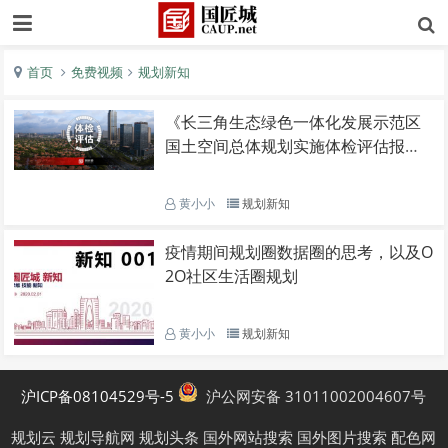
首页
免费视频
规划新知
《长三角生态绿色一体化发展示范区
国土空间总体规划实施体检评估报告
（2023年度）》发布
黄小小
规划新知
疫情期间规划圈数据圈的思考，以及O
2O社区生活圈规划
黄小小
规划新知
沪ICP备08104529号-5
沪公网安备 31011002004607号
规划云
规划导航网
规划头条
国外网站搜索
国外图片搜索
配色网