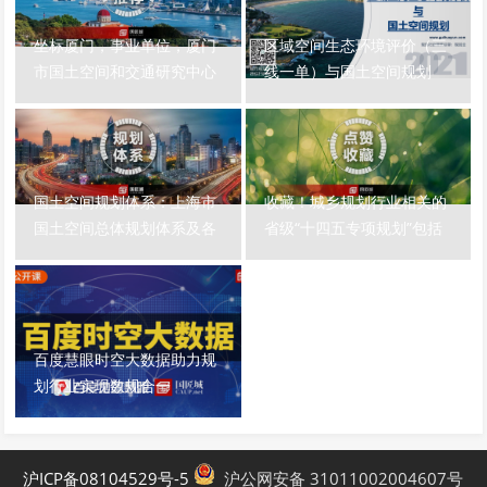
坐标厦门，事业单位，厦门
区域空间生态环境评价（三
市国土空间和交通研究中心
线一单）与国土空间规划
招聘国土空间规划师（含应
届毕业生）
国土空间规划体系：上海市
收藏！城乡规划行业相关的
国土空间总体规划体系及各
省级“十四五专项规划”包括
级案例分享
哪些？已发布的省级“十四
五”专项规划中有哪些和国土
空间规划相关的内容？
百度慧眼时空大数据助力规
划行业实现数规合一
沪ICP备08104529号-5
沪公网安备 31011002004607号