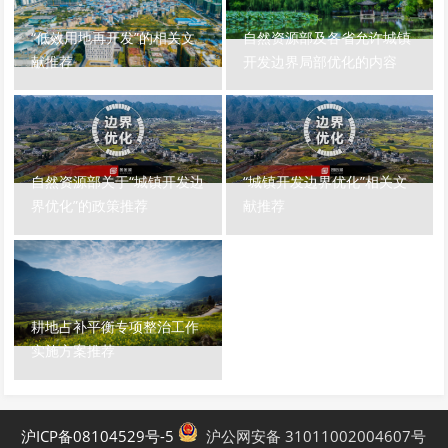
“低效用地再开发”的相关文
自然资源部及各省允许城镇
献推荐
开发边界局部优化的内容
自然资源部关于“城镇开发边
“城镇开发边界优化”相关文
界优化”的政策推荐
献推荐
耕地占补平衡专项整治工作
实施方案推荐
沪ICP备08104529号-5
沪公网安备 31011002004607号