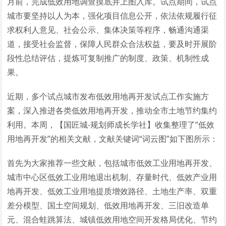
月前，完成低效用地调查摸底并上图入库。试点期间，试点
城市要坚持以人为本，强化项目信息公开，依法依规履行征
求权利人意见、社会公示、集体决策等程序，畅通沟通渠
道，接受社会监督，保障人民群众合法权益，要及时开展阶
段性总结评估，提炼可复制推广的制度、政策、机制性成
果。
近期，多个试点城市发布低效用地再开发试点工作实施方
案，深入推进各类低效用地再开发，推动全市土地节约集约
利用。本周，【国匠城-规划师成长学社】收集整理了“低效
用地再开发”的相关文献，文献关键词“词云图”如下图所示：
首先为大家推荐一些文献，包括城市低效工业用地再开发、
城市中心区低效工业用地退出机制、存量时代、低效产业用
地再开发、低效工业用地提质增效路径、土地生产率、双重
差分模型、国土空间规划、低效用地再开发、三旧改造单
元、混合蛙跳算法、城镇低效用地空间开发格局优化、节约