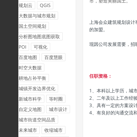
市，塑造美丽国土。
规划云
QGIS
大数据与城市规划
上海会众建筑规划设计
国土空间规划
的加盟。
分析图地图底图获取
现因公司发展需要，招
POI
可视化
百度地图
百度慧眼
时空大数据
任职资格：
耕地占补平衡
城镇开发边界优化
1、本科以上学历，城
2、二年及以上工作经
新城市科学
等时圈
3、具有一定的方案设
自定义地图
城市设计
4、有良好的沟通交流
城市街道空间品质
未来城市
收缩城市