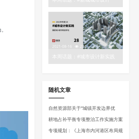
——城市规划学社知识星球
力。
2021-08-16
234
本周话题：#城市设计新实践
——城市规划学社知识星球
随机文章
自然资源部关于“城镇开发边界优
化”的政策推荐
耕地占补平衡专项整治工作实施方案
推荐
专项规划：《上海市内河港区布局规