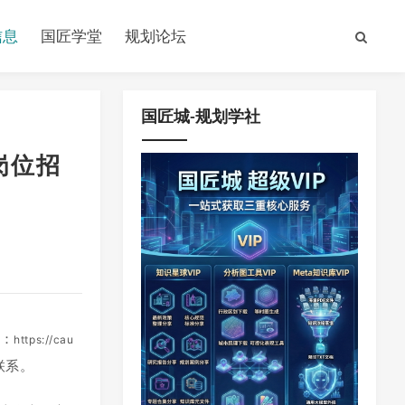
信息
国匠学堂
规划论坛
国匠城-规划学社
岗位招
为：
https://cau
联系。