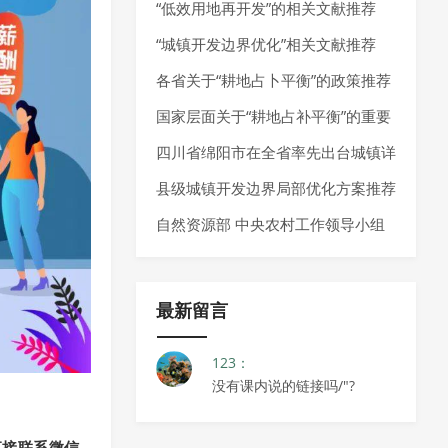
划（2025-2035年）》发布
“低效用地再开发”的相关文献推荐
“城镇开发边界优化”相关文献推荐
各省关于“耕地占卜平衡”的政策推荐
国家层面关于“耕地占补平衡”的重要
政策推荐
四川省绵阳市在全省率先出台城镇详
细规划编制指南
县级城镇开发边界局部优化方案推荐
自然资源部 中央农村工作领导小组
办公室关于学习运用“千万工程”经验
提高村庄规划编制质量和实效的通知
最新留言
123：
没有课内说的链接吗/"?
直接联系微信