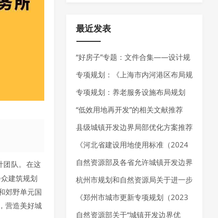
最近发表
“好房子”专题：文件合集——设计规
范、技术指南、技术导则
专项规划：《上海市内河港区布局规
划（2025-2035年）》发布
专项规划：养老服务设施布局规划
——最新指南请参考《养老服务设施
“低效用地再开发”的相关文献推荐
布局规划编制技术指南（试行）（2
县级城镇开发边界局部优化方案推荐
025年7月）》
《河北省建设用地使用标准（2024
年版）》发布，确定10大类、55个
自然资源部及各省允许城镇开发边界
在这
计团队。
会众建筑规划
行业建设项目用地指标。
局部优化的内容
杭州市规划和自然资源局关于进一步
和郊野单元国
加强规划资源要素保障推动经济高质
《郑州市城市更新专项规划（2023
，营造美好城
量发展的通知
—2035 年）》发布，明确城市更新
自然资源部关于“城镇开发边界优