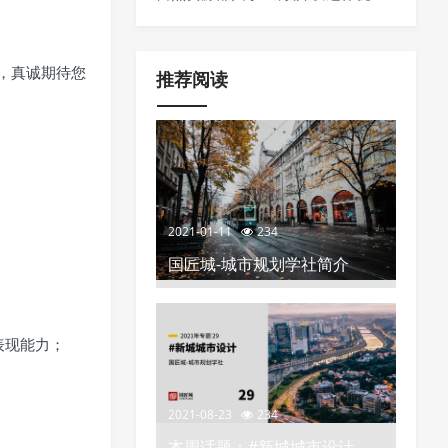
空间布局、分区分类指引以及城市更
化”的政策推荐
新项目负面清单
，真诚期待您
推荐阅读
2021-01-11
234
国匠城-城市规划学社简介
表现能力；
2021-08-23
234
本周话题：#新城城市设计