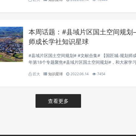
治理工具、老城区特色塑造、产城人站...
本周话题：#县域片区国土空间规划
师成长学社知识星球
#县域片区国土空间规划# #文献合集# 【国匠城-规划师成
年第18个专题聚焦#县域片区国土空间规划#，和大家学
先为大家推荐一些文献，包括县级城市国土空间规划、乡
匠大
知识星球
2022.06.14
7454
总体规划编制指南、四川省“两项改革”、...
查看更多