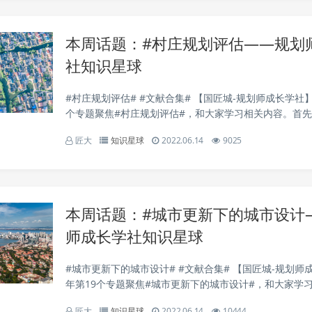
本周话题：#村庄规划评估——规划
社知识星球
#村庄规划评估# #文献合集# 【国匠城-规划师成长学社】2
个专题聚焦#村庄规划评估#，和大家学习相关内容。首
些文献，包括大村庄制、合并村庄、村庄脆弱性评估、多
匠大
知识星球
2022.06.14
9025
乡村空间优化策略、乡村产业系统风险评估、...
本周话题：#城市更新下的城市设计
师成长学社知识星球
#城市更新下的城市设计# #文献合集# 【国匠城-规划师成
年第19个专题聚焦#城市更新下的城市设计#，和大家学
先为大家推荐一些文献，包括城市设计方法、“纤维街区”
匠大
知识星球
2022.06.14
10444