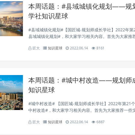
本周话题：#县域城镇化规划——规
学社知识星球
#县域城镇化规划#【国匠城-规划师成长学社】2022年第
县域城镇化规划#，和大家学习相关内容。首先为大家推
括产业聚集融合、城镇化差序格局建构、县域城乡融合发
匠大
知识星球
2022.06.14
8161
城镇化风险应对、城乡融合、县域城镇化特征、...
本周话题：#城中村改造——规划师
知识星球
#城中村改造# 【国匠城-规划师成长学社】2022年第21
中村改造#，和大家学习相关内容。首先为大家推荐一些
村改造模式、城中村拆迁改造困境分析、旧城更新方法、
匠大
知识星球
2022.06.14
6887
中村规划、城市有机更新、城中村产业用地规划...