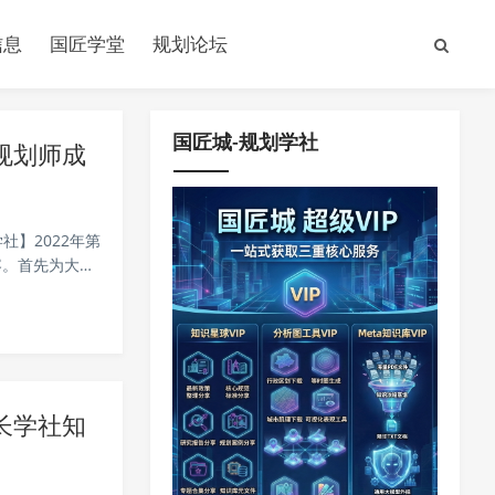
信息
国匠学堂
规划论坛
国匠城-规划学社
规划师成
社】2022年第
容。首先为大家
空间建设、蓝
长学社知