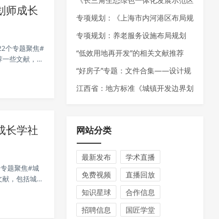
政策推荐
《长三角生态绿色一体化发展示范区
划师成长
国土空间总体规划实施体检评估报告
专项规划：《上海市内河港区布局规
（2023年度）》发布
划（2025-2035年）》发布
专项规划：养老服务设施布局规划
22个专题聚焦#
——最新指南请参考《养老服务设施
“低效用地再开发”的相关文献推荐
荐一些文献，包
展路径、县域
布局规划编制技术指南（试行）（2
“好房子”专题：文件合集——设计规
025年7月）》
范、技术指南、技术导则
江西省：地方标准《城镇开发边界划
定技术规程》公开征求意见
成长学社
网站分类
最新发布
学术直播
个专题聚焦#城
免费视频
直播回放
文献，包括城中
城市更新、城
知识星球
合作信息
招聘信息
国匠学堂