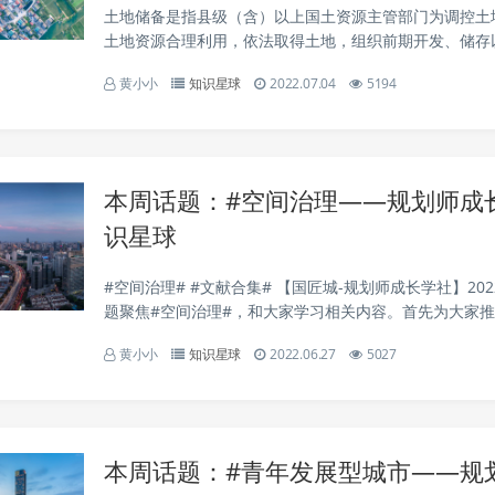
土地储备是指县级（含）以上国土资源主管部门为调控土
土地资源合理利用，依法取得土地，组织前期开发、储存
为。#土地储备# #文献合集# 【国匠城-规划师成长学社】2
黄小小
知识星球
2022.07.04
5194
个专题聚焦#土地储备#，和大家学习相关内容...
本周话题：#空间治理——规划师成
识星球
#空间治理# #文献合集# 【国匠城-规划师成长学社】202
题聚焦#空间治理#，和大家学习相关内容。首先为大家
包括空间治理体系构建、空间治理变革、空间规划体系、
黄小小
知识星球
2022.06.27
5027
策、空间治理体系现代化、国土空间治理重点问...
本周话题：#青年发展型城市——规