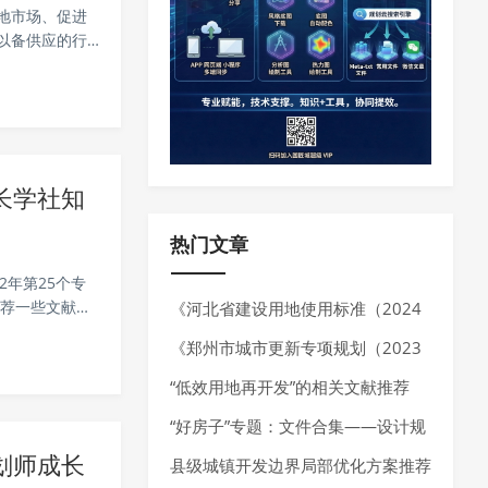
地市场、促进
以备供应的行
022年第26
长学社知
热门文章
2年第25个专
推荐一些文献，
《河北省建设用地使用标准（2024
空间治理对
年版）》发布，确定10大类、55个
《郑州市城市更新专项规划（2023
行业建设项目用地指标。
—2035 年）》发布，明确城市更新
“低效用地再开发”的相关文献推荐
空间布局、分区分类指引以及城市更
“好房子”专题：文件合集——设计规
划师成长
新项目负面清单
范、技术指南、技术导则
县级城镇开发边界局部优化方案推荐