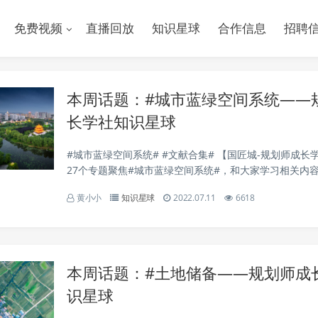
免费视频
直播回放
知识星球
合作信息
招聘
本周话题：#城市蓝绿空间系统——
长学社知识星球
#城市蓝绿空间系统# #文献合集# 【国匠城-规划师成长学
27个专题聚焦#城市蓝绿空间系统#，和大家学习相关内
推荐一些文献，包括市县级蓝绿空间系统专项规划、蓝绿
黄小小
知识星球
2022.07.11
6618
绿空间模式与指标体系、城市蓝绿空间评价...
本周话题：#土地储备——规划师成
识星球