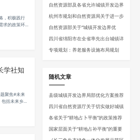
自然资源部及各省允许城镇开发边界
局部优化的内容
杭州市规划和自然资源局关于进一步
略，积极践行
需求的政策环
加强规划资源要素保障推动经济高质
自然资源部关于“城镇开发边界优
造活力相互激
...
量发展的通知
化”的政策推荐
四川省绵阳市在全省率先出台城镇详
细规划编制指南
专项规划：养老服务设施布局规划
——最新指南请参考《养老服务设施
长学社知
布局规划编制技术指南（试行）（2
随机文章
025年7月）》
专题聚焦#未来
县级城镇开发边界局部优化方案推荐
，包括未来乡村
四川省自然资源厅关于切实做好城镇
分布、未来乡
开发边界实施管理的通知 （试行）
各省关于“耕地占卜平衡”的政策推荐
（征求意见稿）
国家层面关于“耕地占补平衡”的重要