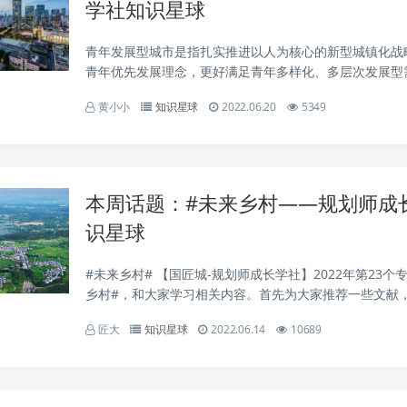
学社知识星球
青年发展型城市是指扎实推进以人为核心的新型城镇化战
青年优先发展理念，更好满足青年多样化、多层次发展型
境和社会环境不断优化，青年创新创造活力与城市创新创
黄小小
知识星球
2022.06.20
5349
荡、青年高质量发展和城市高质量发展相互促进的城市发展方
本周话题：#未来乡村——规划师成
识星球
#未来乡村# 【国匠城-规划师成长学社】2022年第23个
乡村#，和大家学习相关内容。首先为大家推荐一些文献
规划、未来乡村活化设计、乡村建设规划、特色村落空间
匠大
知识星球
2022.06.14
10689
村愿景、未来乡村示范样板、乡村生活圈、乡村...