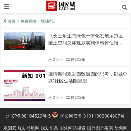
首页
免费视频
规划新知
《长三角生态绿色一体化发展示范区
国土空间总体规划实施体检评估报告
（2023年度）》发布
黄小小
规划新知
疫情期间规划圈数据圈的思考，以及O
2O社区生活圈规划
黄小小
规划新知
沪ICP备08104529号-5
沪公网安备 31011002004607号
规划云
规划导航网
规划头条
国外网站搜索
国外图片搜索
配色网