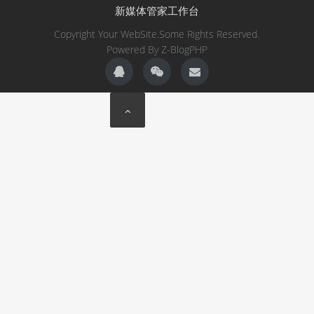
新媒体管家工作台
Copyright Your WebSite.Some Rights Reserved.
Powered By
Z-BlogPHP