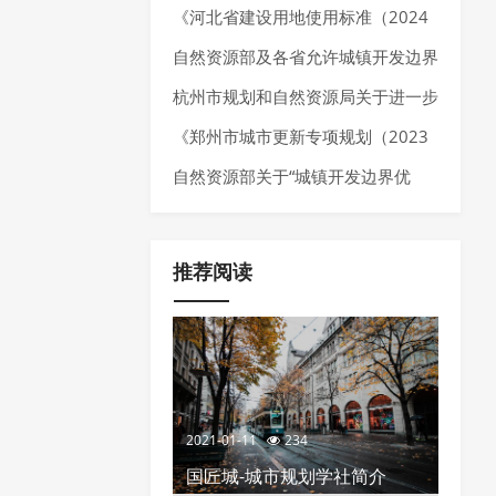
025年7月）》
《河北省建设用地使用标准（2024
年版）》发布，确定10大类、55个
自然资源部及各省允许城镇开发边界
行业建设项目用地指标。
局部优化的内容
杭州市规划和自然资源局关于进一步
加强规划资源要素保障推动经济高质
《郑州市城市更新专项规划（2023
量发展的通知
—2035 年）》发布，明确城市更新
自然资源部关于“城镇开发边界优
空间布局、分区分类指引以及城市更
化”的政策推荐
新项目负面清单
推荐阅读
2021-01-11
234
国匠城-城市规划学社简介