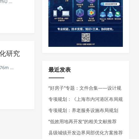
hU ...
化研究
6m ...
最近发表
“好房子”专题：文件合集——设计规
范、技术指南、技术导则
专项规划：《上海市内河港区布局规
划（2025-2035年）》发布
专项规划：养老服务设施布局规划
——最新指南请参考《养老服务设施
“低效用地再开发”的相关文献推荐
布局规划编制技术指南（试行）（2
县级城镇开发边界局部优化方案推荐