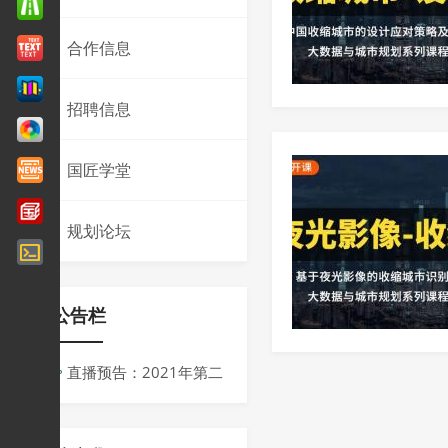
合作信息
招聘信息
国匠学堂
规划论坛
公告栏
直播预告：2021年第二
届同济规划青创会议
周：“十四五”背景下规划的