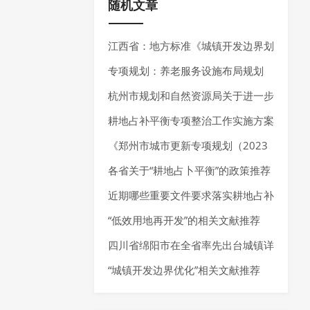
随机文章
江西省：地方标准《城镇开发边界划
定技术规程》公开征求意见
专项规划：养老服务设施布局规划
——最新指南请参考《养老服务设施
杭州市规划和自然资源局关于进一步
布局规划编制技术指南（试行）（2
加强规划资源要素保障推动经济高质
耕地占补平衡专项整治工作实施方案
025年7月）》
量发展的通知
推荐
《郑州市城市更新专项规划（2023
—2035 年）》发布，明确城市更新
各省关于“耕地占卜平衡”的政策推荐
空间布局、分区分类指引以及城市更
近期哪些重要文件要求落实耕地占补
新项目负面清单
平衡制度？还有这些“耕地占补平
“低效用地再开发”的相关文献推荐
衡”相关文献推荐给你~
四川省绵阳市在全省率先出台城镇详
细规划编制指南
“城镇开发边界优化”相关文献推荐