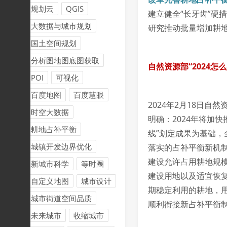
规划云
QGIS
建立健全“长牙齿”硬
大数据与城市规划
研究推动批量增加耕
国土空间规划
分析图地图底图获取
自然资源部“2024
POI
可视化
百度地图
百度慧眼
2024年2月18日自
时空大数据
明确：2024年将加
耕地占补平衡
线”划定成果为基础
城镇开发边界优化
落实的占补平衡新机
建设允许占用耕地规模
新城市科学
等时圈
建设用地以及适宜恢
自定义地图
城市设计
期稳定利用的耕地，
城市街道空间品质
顺利衔接新占补平衡
未来城市
收缩城市