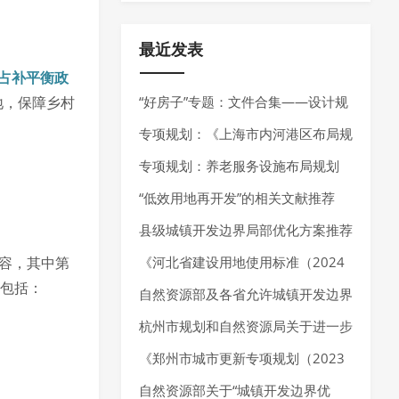
最近发表
占补平衡政
地，保障乡村
“好房子”专题：文件合集——设计规
范、技术指南、技术导则
专项规划：《上海市内河港区布局规
划（2025-2035年）》发布
专项规划：养老服务设施布局规划
——最新指南请参考《养老服务设施
“低效用地再开发”的相关文献推荐
布局规划编制技术指南（试行）（2
县级城镇开发边界局部优化方案推荐
内容，其中第
025年7月）》
《河北省建设用地使用标准（2024
，包括：
年版）》发布，确定10大类、55个
自然资源部及各省允许城镇开发边界
行业建设项目用地指标。
局部优化的内容
杭州市规划和自然资源局关于进一步
加强规划资源要素保障推动经济高质
《郑州市城市更新专项规划（2023
量发展的通知
—2035 年）》发布，明确城市更新
自然资源部关于“城镇开发边界优