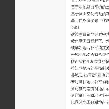
基于GlobeLand
基于耕地进出平衡的
基于国土空间规划的
基于自然资源资产化
为例
建设项目征地过程中
岭南新田园视野下广
破解耕地占补平衡实
全域土地综合整治视
陕西省耕地多功能空
推进耕地占补平衡制
县域“进出平衡”耕地
新时期耕地占补平衡
新时期海南省耕地占
新时期江苏耕地占补
以垦造水田解耕地占