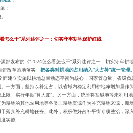
措施；
地。
怎么看怎么干”系列述评之一：切实守牢耕地保护红线
然资源部发布的《“2024怎么看怎么干”系列述评之一：切实守牢耕
快推进改革落地落实，
把各类对耕地的占用纳入“大占补”统一管理
，全面建立实施以耕地总量动态平衡为核心，国家管总量、省级负
制。一方面，坚持以补定占，以省域内稳定利用耕地净增加量作
上限，实行年度“算大账”。另一方面，统筹将盐碱地等未利用
复为耕地的其他农用地等各类非耕地资源作为补充耕地来源，新
用于落实补充耕地任务。此外，积极做好占补平衡专项整治，深
制度实施。