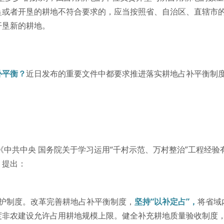
垦或者开垦的耕地不符合要求的，应当按照省、自治区、直辖市
开垦新的耕地。
补平衡？
近日发布的重要文件中都要求推进落实耕地占补平衡制
件《中共中央 国务院关于学习运用“千村示范、万村整治”工程经验
》提出：
保护制度。改革完善耕地占补平衡制度，
坚持“以补定占”，
将省域
度非农建设允许占用耕地规模上限。健全补充耕地质量验收制度