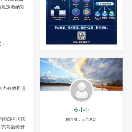
的规定缴纳耕
度：
有力有效推进
黄小小
内稳定利用耕
国匠城，运营总监
，完善后续管