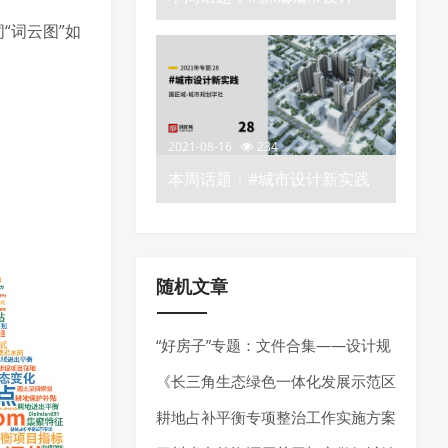
——城市规划学社知识星球
“词云图”如
2021-08-16
234
本周话题：#城市设计新实践
——城市规划学社知识星球
随机文章
“好房子”专题：文件合集——设计规
范、技术指南、技术导则
《长三角生态绿色一体化发展示范区
国土空间总体规划实施体检评估报告
耕地占补平衡专项整治工作实施方案