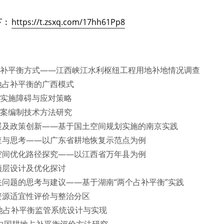
下：
https://t.zsxq.com/17hh61Pp8
占补平衡方式——江西峡江水利枢纽工程用地补地情况调查
地占补平衡的广西模式
的实施障碍与应对策略
方案编制技术方法研究
展及政策创新——基于国土空间规划实施的南京实践
查与思考——以广东省耕地恢复示范点为例
空间优化路径探究——以江西省万年县为例
顶层设计及优化探讨
问题的思考与建议——基于湖南“两个占补平衡”实践
资源适宜性评价与整治分区
地占补平衡监管系统设计与实现