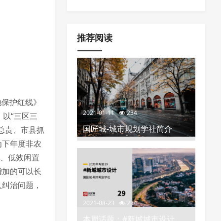
空间布局、分区分类指引以及城市更
化”的政策推荐
新项目负面清单
推荐阅读
地保护红线》
2021-01-11
234
。
以“三区三
国匠城-城市规划学社简介
总责、市县抓
为下年度非农
地、低效闲置
增加的可以长
入纠治问题，
2021-08-23
234
本周话题：#新城城市设计