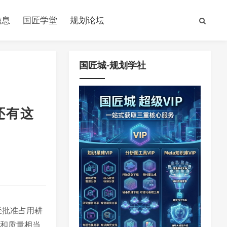
信息
国匠学堂
规划论坛
国匠城-规划学社
还有这
经批准占用耕
量和质量相当