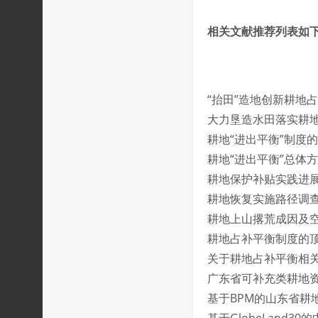
相关文献推荐列表如
“抬田”造地创新耕地
大力垦造水田落实耕
耕地“进出平衡”制度
耕地“进出平衡”总体
耕地保护补贴实践进
耕地恢复实施路径调
耕地上山撂荒成因及
耕地占补平衡制度的
关于耕地占补平衡相关
广东省可补充类耕地
基于BPM的山东省耕