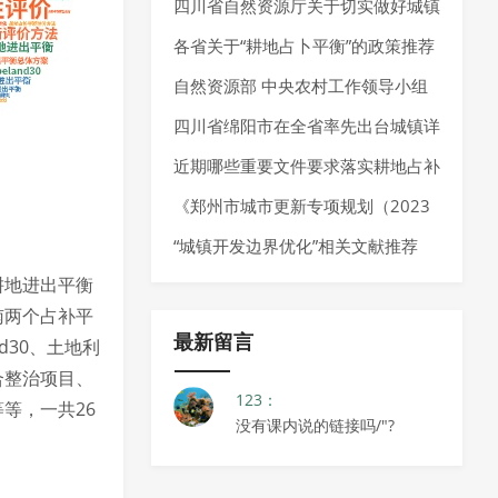
（2023年度）》发布
推荐
四川省自然资源厅关于切实做好城镇
开发边界实施管理的通知 （试行）
各省关于“耕地占卜平衡”的政策推荐
（征求意见稿）
自然资源部 中央农村工作领导小组
办公室关于学习运用“千万工程”经验
四川省绵阳市在全省率先出台城镇详
提高村庄规划编制质量和实效的通知
细规划编制指南
近期哪些重要文件要求落实耕地占补
平衡制度？还有这些“耕地占补平
《郑州市城市更新专项规划（2023
衡”相关文献推荐给你~
—2035 年）》发布，明确城市更新
“城镇开发边界优化”相关文献推荐
耕地进出平衡
空间布局、分区分类指引以及城市更
南两个占补平
新项目负面清单
最新留言
d30、土地利
合整治项目、
123：
等，一共26
没有课内说的链接吗/"?