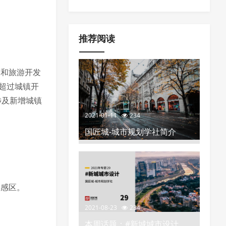
空间布局、分区分类指引以及城市更
化”的政策推荐
新项目负面清单
推荐阅读
展和旅游开发
超过城镇开
涉及新增城镇
2021-01-11
234
国匠城-城市规划学社简介
敏感区。
2021-08-23
234
本周话题：#新城城市设计