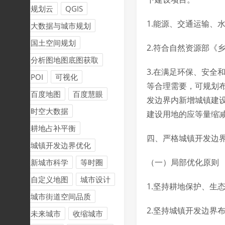
规划云
QGIS
1.能源、交通运输、
大数据与城市规划
国土空间规划
2.符合自然资源部《
分析图地图底图获取
3.在满足环保、安全
POI
可视化
等合理需要，可规划
百度地图
百度慧眼
发边界内新增城镇建
时空大数据
建设用地的应等量缩
耕地占补平衡
四、严格城镇开发边
城镇开发边界优化
（一）局部优化原则
新城市科学
等时圈
自定义地图
城市设计
1.坚持耕地保护、生
城市街道空间品质
2.坚持城镇开发边界
未来城市
收缩城市