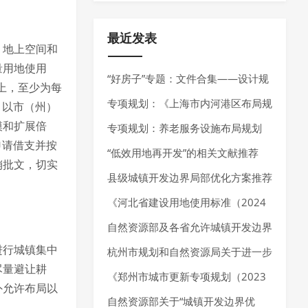
最近发表
、地上空间和
量用地使用
“好房子”专题：文件合集——设计规
用上，至少为每
范、技术指南、技术导则
专项规划：《上海市内河港区布局规
。以市（州）
模和扩展倍
划（2025-2035年）》发布
专项规划：养老服务设施布局规划
申请借支并按
——最新指南请参考《养老服务设施
“低效用地再开发”的相关文献推荐
销批文，切实
布局规划编制技术指南（试行）（2
县级城镇开发边界局部优化方案推荐
025年7月）》
《河北省建设用地使用标准（2024
年版）》发布，确定10大类、55个
自然资源部及各省允许城镇开发边界
进行城镇集中
行业建设项目用地指标。
局部优化的内容
杭州市规划和自然资源局关于进一步
尽量避让耕
加强规划资源要素保障推动经济高质
《郑州市城市更新专项规划（2023
外允许布局以
量发展的通知
—2035 年）》发布，明确城市更新
自然资源部关于“城镇开发边界优