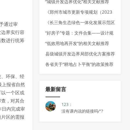
加强规划资源要素保障推动经济高质
“城镇开发边界优化”相关文献推荐
量发展的通知
《郑州市城市更新专项规划（2023
—2035 年）》发布，明确城市更新
《长三角生态绿色一体化发展示范区
予通过审
发边界实行容
空间布局、分区分类指引以及城市更
国土空间总体规划实施体检评估报告
“好房子”专题：文件合集——设计规
倍数进行统筹
新项目负面清单
（2023年度）》发布
范、技术指南、技术导则
“低效用地再开发”的相关文献推荐
县级城镇开发边界局部优化方案推荐
各省关于“耕地占卜平衡”的政策推荐
设、环保、经
级上报省自然
最新留言
可以一个区或
审查，对其合
123：
作日内完成审
没有课内说的链接吗/"?
级片区的需报