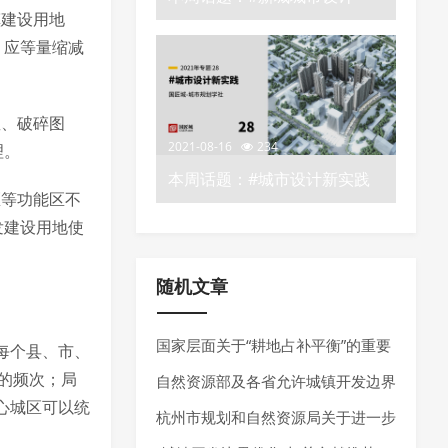
镇建设用地
——城市规划学社知识星球
，应等量缩减
星、破碎图
2021-08-16
234
理。
本周话题：#城市设计新实践
区等功能区不
——城市规划学社知识星球
发建设用地使
随机文章
国家层面关于“耕地占补平衡”的重要
每个县、市、
的频次；局
政策推荐
自然资源部及各省允许城镇开发边界
心城区可以统
局部优化的内容
杭州市规划和自然资源局关于进一步