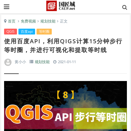
首页
免费视频
规划技能
正文
QGIS
百度api
等时圈
使用百度API，利用QIGS计算15分钟步行
等时圈，并进行可视化和提取等时线
黄小小
规划技能
2021-01-11