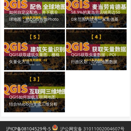
如何自定义配色，并下载全
58.9%的麦当劳店铺周边50
球地图，把QGIS当做Photo
0米范围内就有一家肯德基
shop用
QGIS获取建筑矢量图，栅格
QGIS获取矢量数据，POI，
矢量化方法
行政区划，OSM地图数据
QGIS如何加载互联网地图，
结合Mapbox生成三维分析
图
沪ICP备08104529号-5
沪公网安备 31011002004607号