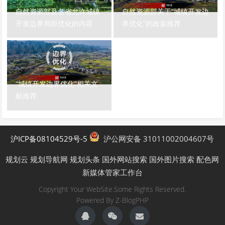
自然资源部及各省允许城镇
自然资源部关于“城镇开发边
开发边界局部优化的内容
界优化”的政策推荐
“城镇开发边界优化”相关文
献推荐
沪ICP备08104529号-5
沪公网安备 31011002004607号
规划云
规划导航网
规划头条
国外网站搜索
国外图片搜索
配色网
新媒体管家工作台
Copyright Your WebSite.Some Rights Reserved.
Powered By
Z-BlogPHP