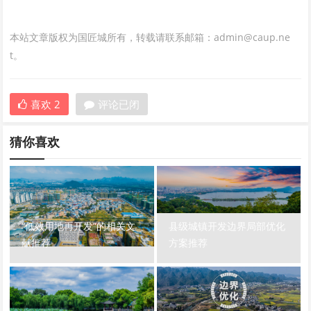
本站文章版权为国匠城所有，转载请联系邮箱：admin@caup.ne
t。
喜欢
2
评论已闭
猜你喜欢
“低效用地再开发”的相关文
县级城镇开发边界局部优化
献推荐
方案推荐