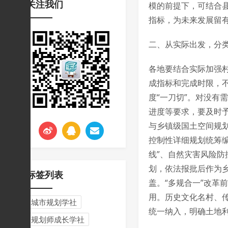
关注我们
模的前提下，可结合县
挑战与应对
指标，为未来发展留
二、从实际出发，分
各地要结合实际加强
成指标和完成时限，不
度“一刀切”。对没有
进度等要求，要及时
与乡镇级国土空间规
控制性详细规划统筹编
线”、自然灾害风险
划，依法报批后作为
标签列表
盖。“多规合一”改革
用。历史文化名村、
城市规划学社
统一纳入，明确土地利
规划师成长学社