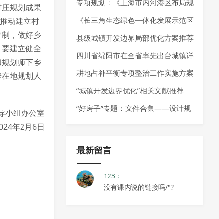
化”的政策推荐
专项规划：《上海市内河港区布局规
村庄规划成果
划（2025-2035年）》发布
《长三角生态绿色一体化发展示范区
，推动建立村
管制，做好乡
国土空间总体规划实施体检评估报告
县级城镇开发边界局部优化方案推荐
。要建立健全
（2023年度）》发布
四川省绵阳市在全省率先出台城镇详
和规划师下乡
细规划编制指南
耕地占补平衡专项整治工作实施方案
养在地规划人
推荐
“城镇开发边界优化”相关文献推荐
“好房子”专题：文件合集——设计规
导小组办公室
范、技术指南、技术导则
2024年2月6日
最新留言
123：
没有课内说的链接吗/"?