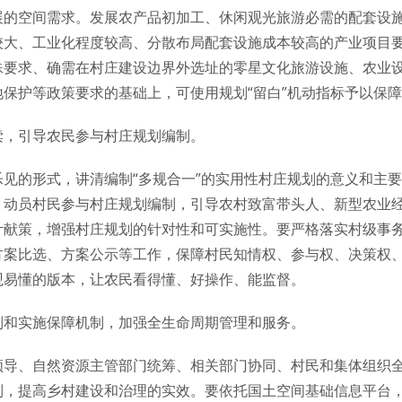
展的空间需求。发展农产品初加工、休闲观光旅游必需的配套设
较大、工业化程度较高、分散布局配套设施成本较高的产业项目
殊要求、确需在村庄建设边界外选址的零星文化旅游设施、农业
保护等政策要求的基础上，可使用规划“留白”机动指标予以保
读，引导农民参与村庄规划编制。
见的形式，讲清编制“多规合一”的实用性村庄规划的意义和主
，动员村民参与村庄规划编制，引导农村致富带头人、新型农业
计献策，增强村庄规划的针对性和可实施性。要严格落实村级事
方案比选、方案公示等工作，保障村民知情权、参与权、决策权
观易懂的版本，让农民看得懂、好操作、能监督。
制和实施保障机制，加强全生命周期管理和服务。
领导、自然资源主管部门统筹、相关部门协同、村民和集体组织
制，提高乡村建设和治理的实效。要依托国土空间基础信息平台