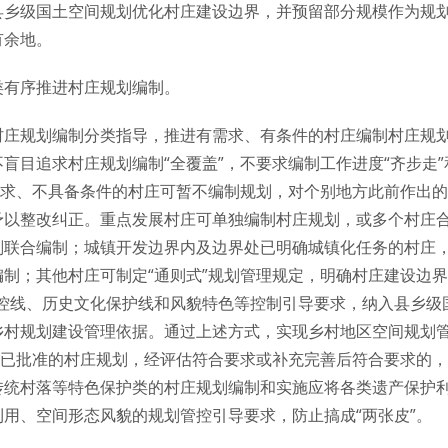
乡级国土空间规划优化村庄建设边界，并预留部分规模作为规划
有余地。
类有序推进村庄规划编制。
村庄规划编制分类指导，推进有需求、有条件的村庄编制村庄规
盲目追求村庄规划编制“全覆盖”，不要求编制工作进度“齐步走”
需求、不具备条件的村庄可暂不编制规划，对个别地方此前作出
予以整改纠正。重点发展村庄可单独编制村庄规划，或多个村庄
划联合编制；城镇开发边界内及边界处已明确城镇化任务的村庄
制；其他村庄可制定“通则式”规划管理规定，明确村庄建设边界
防控线、历史文化保护线和风貌特色等控制引导要求，纳入县乡级
乡村规划建设管理依据。通过上述方式，实现乡村地区空间规划
前已批准的村庄规划，经评估符合要求或补充完善后符合要求的
传统村落等特色保护类的村庄规划编制和实施应将各类遗产保护
用、空间形态风貌的规划管控引导要求，防止搞成“两张皮”。