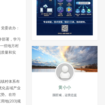
、党委农办：
件部署，学习
正一些地方村
制质量和实
域镇村体系布
黄小小
优化县域产业
优势。在符
国匠城，运营总监
地(203)规