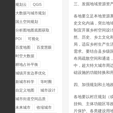
三、发掘地域资源资
规划云
QGIS
大数据与城市规划
各地要立足本地资源
国土空间规划
史文化内涵，突出地域
制宜开展乡村空间设
分析图地图底图获取
然、历史、乡土文化
POI
可视化
局，适应乡村生产生
百度地图
百度慧眼
需求。要结合县乡级
时空大数据
布局疏散空间和通道
耕地占补平衡
中，超大特大城市周边
础设施的功能转换和
城镇开发边界优化
新城市科学
等时圈
四、加强规划和土地
自定义地图
城市设计
各地要以村庄规划（
城市街道空间品质
挂钩、主体功能区等政
未来城市
收缩城市
片保护、各类建设用