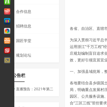
合作信息
招聘信息
各省、自治区、直辖
为深入贯彻习近平总书
国匠学堂
运用浙江“千万工程”
庄规划编制盲目追求
规划论坛
效，更好引领宜居宜
一、加强县域统筹，
公告栏
各地要结合县乡级国
直播预告：2021年第二
局，明确重点发展村
园区、公共服务设施
届同济规划青创会议
合“三区三线”管控要求
周：“十四五”背景下规划的