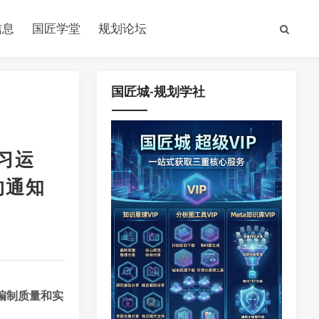
信息
国匠学堂
规划论坛
国匠城-规划学社
习运
的通知
编制质量和实