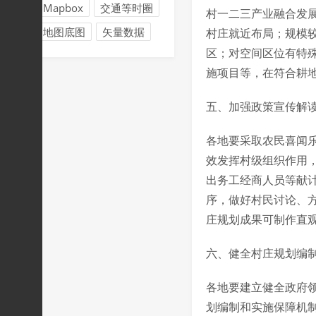
Mapbox
交通等时圈
村一二三产业融合发
地图底图
矢量数据
村庄就近布局；规模
区；对空间区位有特
施项目等，在符合耕地
五、加强政策宣传解
各地要采取农民喜闻乐
效发挥村级组织作用
出务工经商人员等献
序，做好村民讨论、
庄规划成果可制作直
六、健全村庄规划编
各地要建立健全政府
划编制和实施保障机