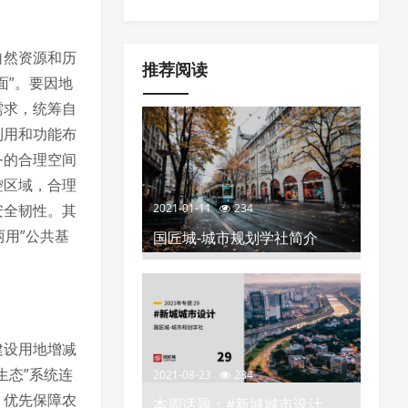
空间布局、分区分类指引以及城市更
化”的政策推荐
自然资源和历
新项目负面清单
推荐阅读
面”。要因地
需求，统筹自
利用和功能布
务的合理空间
控区域，合理
2021-01-11
234
安全韧性。其
两用”公共基
国匠城-城市规划学社简介
建设用地增减
生态”系统连
2021-08-23
234
，优先保障农
本周话题：#新城城市设计