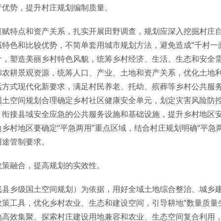
产优势，提升村庄规划编制质量。
禀赋特点和资产关系，扎实开展田野调查，规划应深入挖掘村庄
特色和比较优势，不简单套用城市规划方法，避免造成“千村一
计，塑造美丽乡村特色风貌，统筹乡村经济、生活、生态和安全
和农耕景观资源，统筹人口、产业、土地和资产关系，优化土地
活方式现代化新要求，满足村民养老、托幼、殡葬等乡村公共服
国土空间规划合理确定乡村社区健康安全单元，划定灾害风险防
，衔接县域安全应急的公共服务设施和基础设施，提升乡村地区
乡村地区要确定“平急两用”重点区域，结合村庄规划明确“平急
用途管制要求。
政策融合，提高规划的实效性。
或县乡级国土空间规划）为依据，用好全域土地综合整治、城乡
策工具，优化乡村农业、生态和建设空间，引导耕地“数量质量
地高效集聚。探索村庄建设用地兼容和农业、生态空间复合利用