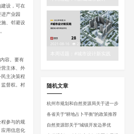
施建设，可在
——城市规划学社知识星球
要进产业园
设施、邻避设
障。
2021-08-16
234
本周话题：#城市设计新实践
要内容。要有
——城市规划学社知识星球
经营主体、外
务民主决策程
、监督权。村
随机文章
杭州市规划和自然资源局关于进一步
加强规划资源要素保障推动经济高质
各省关于“耕地占卜平衡”的政策推荐
全程参与的规
量发展的通知
自然资源部关于“城镇开发边界优
，应用信息化