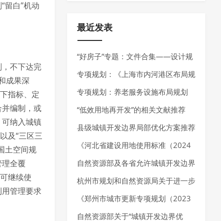
“留白”机动
最近发表
“好房子”专题：文件合集——设计规
划，不下达完
范、技术指南、技术导则
专项规划：《上海市内河港区布局规
和成果深
划（2025-2035年）》发布
专项规划：养老服务设施布局规划
的下指标、定
合并编制，或
——最新指南请参考《养老服务设施
“低效用地再开发”的相关文献推荐
，可纳入城镇
布局规划编制技术指南（试行）（2
县级城镇开发边界局部优化方案推荐
以及“三区三
025年7月）》
《河北省建设用地使用标准（2024
国土空间规
管理全覆
年版）》发布，确定10大类、55个
自然资源部及各省允许城镇开发边界
，可继续使
行业建设项目用地指标。
局部优化的内容
杭州市规划和自然资源局关于进一步
利用管理要求
加强规划资源要素保障推动经济高质
《郑州市城市更新专项规划（2023
量发展的通知
—2035 年）》发布，明确城市更新
自然资源部关于“城镇开发边界优