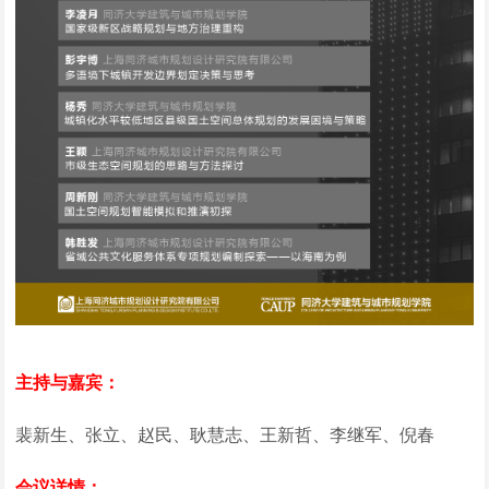
主持与嘉宾：
裴新生、张立、赵民、耿慧志、王新哲、李继军、倪春
会议详情：