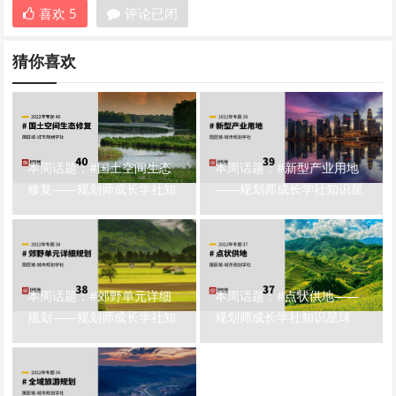
喜欢
5
评论已闭
猜你喜欢
本周话题：#国土空间生态
本周话题：#新型产业用地
修复——规划师成长学社知
——规划师成长学社知识星
识星球
球
本周话题：#郊野单元详细
本周话题：#点状供地——
规划——规划师成长学社知
规划师成长学社知识星球
识星球