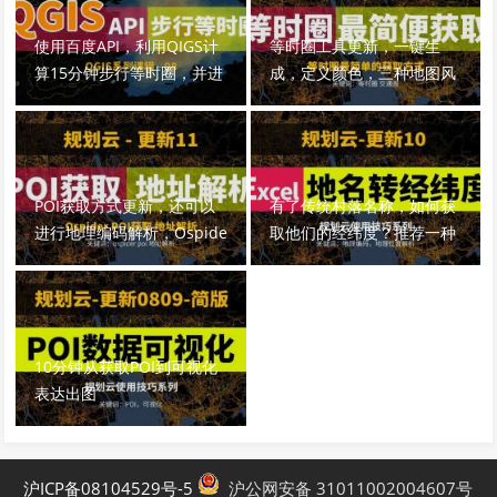
使用百度API，利用QIGS计
等时圈工具更新，一键生
算15分钟步行等时圈，并进
成，定义颜色，三种地图风
行可视化和提取等时线
格，车行骑行步行，可导出J
SON文件
POI获取方式更新，还可以
有了传统村落名称，如何获
进行地理编码解析，Ospide
取他们的经纬度？推荐一种
r3.0
用Excel+高德api的地理位
置解析方法
10分钟从获取POI到可视化
表达出图
沪ICP备08104529号-5
沪公网安备 31011002004607号