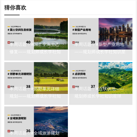
猜你喜欢
本周话题：#国土空间生态
本周话题：#新型产业用地
修复——规划师成长学社知
——规划师成长学社知识星
识星球
球
本周话题：#郊野单元详细
本周话题：#点状供地——
规划——规划师成长学社知
规划师成长学社知识星球
识星球
本周话题：#全域旅游规划