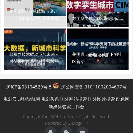
本周话题：#总体城市设计
——城市规划学社知识星球
数字孪生城市的CIM思考
颠覆性技术驱动下的未来人
茅明睿，新城市科学下的社
居：来自新城市科学和未来
区善治
城市等视角
沪ICP备08104529号-5
沪公网安备 31011002004607号
规划云
规划导航网
规划头条
国外网站搜索
国外图片搜索
配色网
新媒体管家工作台
Copyright Your WebSite.Some Rights Reserved.
Powered By
Z-BlogPHP