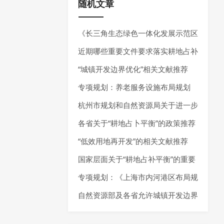
随机文章
《长三角生态绿色一体化发展示范区
国土空间总体规划实施体检评估报告
近期哪些重要文件要求落实耕地占补
（2023年度）》发布
平衡制度？还有这些“耕地占补平
“城镇开发边界优化”相关文献推荐
衡”相关文献推荐给你~
专项规划：养老服务设施布局规划
——最新指南请参考《养老服务设施
杭州市规划和自然资源局关于进一步
布局规划编制技术指南（试行）（2
加强规划资源要素保障推动经济高质
各省关于“耕地占卜平衡”的政策推荐
025年7月）》
量发展的通知
“低效用地再开发”的相关文献推荐
国家层面关于“耕地占补平衡”的重要
政策推荐
专项规划：《上海市内河港区布局规
划（2025-2035年）》发布
自然资源部及各省允许城镇开发边界
局部优化的内容