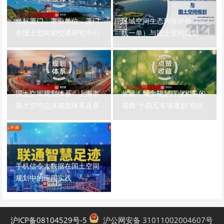
坐标厦门，事业单位，厦门
区域空间生态环境评价（三
市国土空间和交通研究中心
线一单）与国土空间规划
招聘国土空间规划师（含应
届毕业生）
国土空间规划体系：上海市
收藏！城乡规划行业相关的
国土空间总体规划体系及各
省级“十四五专项规划”包括
级案例分享
哪些？已发布的省级“十四
五”专项规划中有哪些和国土
空间规划相关的内容？
手机信令大数据在国土空间
规划中的应用实践
沪ICP备08104529号-5
沪公网安备 31011002004607号